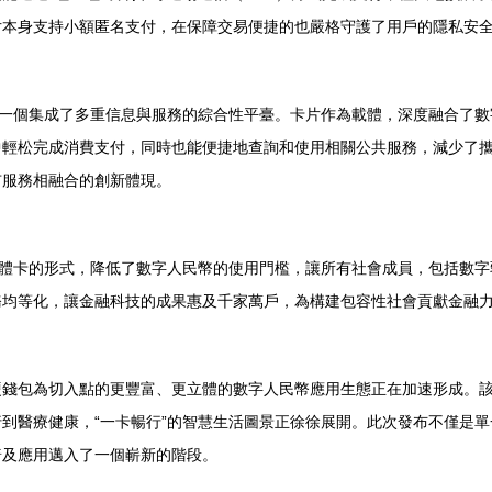
片本身支持小額匿名支付，在保障交易便捷的也嚴格守護了用戶的隱私安
是一個集成了多重信息與服務的綜合性平臺。卡片作為載體，深度融合了
輕松完成消費支付，同時也能便捷地查詢和使用相關公共服務，減少了攜
市服務相融合的創新體現。
實體卡的形式，降低了數字人民幣的使用門檻，讓所有社會成員，包括數
務均等化，讓金融科技的成果惠及千家萬戶，為構建包容性社會貢獻金融
硬錢包為切入點的更豐富、更立體的數字人民幣應用生態正在加速形成。
到醫療健康，“一卡暢行”的智慧生活圖景正徐徐展開。此次發布不僅是
普及應用邁入了一個嶄新的階段。