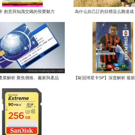
卡 創意與知識交織的視覺魅力
為什么自己訂的目標這么難達成
教授傳你3步驟“動態目標”攻克
產業解析 聚焦價格、廠家與產品
【歐冠球星卡SP】深度解析 最
以深圳市啟泰華瑞智能卡為例
集信息與收藏指南