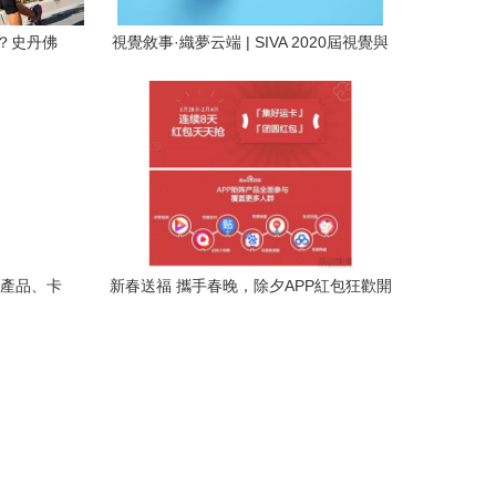
？史丹佛
視覺敘事·織夢云端 | SIVA 2020屆視覺與
人性弱點
信息設計方向畢業作品選集
新產品、卡
新春送福 攜手春晚，除夕APP紅包狂歡開
啟