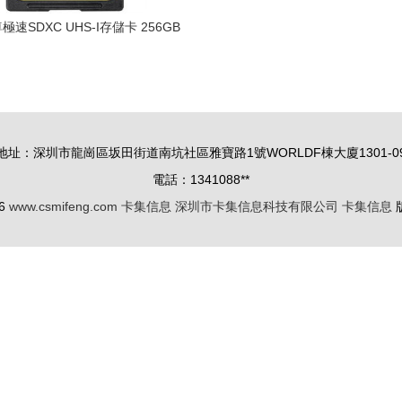
速SDXC UHS-I存儲卡 256GB
的疾速影像伙伴
地址：深圳市龍崗區坂田街道南坑社區雅寶路1號WORLDF棟大廈1301-0
電話：1341088**
26
www.csmifeng.com
卡集信息
深圳市卡集信息科技有限公司
卡集信息