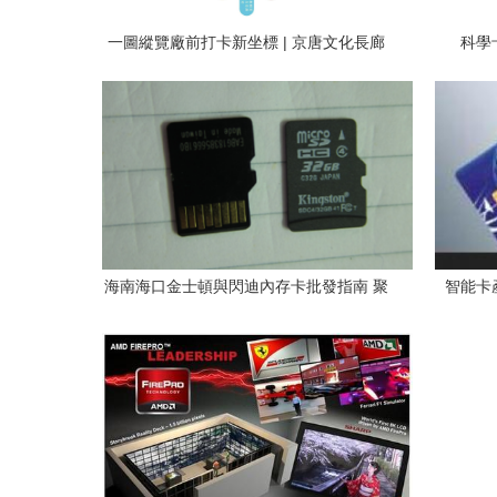
一圖縱覽廠前打卡新坐標 | 京唐文化長廊
科學
卡集指南
海南海口金士頓與閃迪內存卡批發指南 聚
智能卡
焦卡集信息與世界工廠網
——