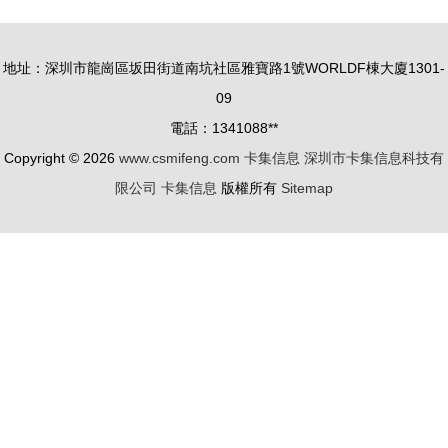
FirePro專
卡 256GB
業顯示卡優
的疾速影像
地址：深圳市龍崗區坂田街道南坑社區雅寶路1號WORLDF棟大廈1301-
化集預覽
伙伴
09
電話：1341088**
Copyright © 2026
www.csmifeng.com
卡集信息
深圳市卡集信息科技有
限公司
卡集信息
版權所有
Sitemap