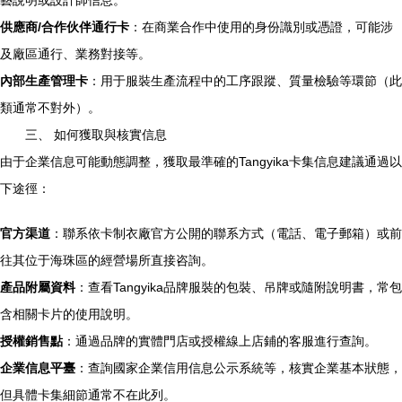
藝說明或設計師信息。
供應商/合作伙伴通行卡
：在商業合作中使用的身份識別或憑證，可能涉
及廠區通行、業務對接等。
內部生產管理卡
：用于服裝生產流程中的工序跟蹤、質量檢驗等環節（此
類通常不對外）。
三、 如何獲取與核實信息
由于企業信息可能動態調整，獲取最準確的Tangyika卡集信息建議通過以
下途徑：
官方渠道
：聯系依卡制衣廠官方公開的聯系方式（電話、電子郵箱）或前
往其位于海珠區的經營場所直接咨詢。
產品附屬資料
：查看Tangyika品牌服裝的包裝、吊牌或隨附說明書，常包
含相關卡片的使用說明。
授權銷售點
：通過品牌的實體門店或授權線上店鋪的客服進行查詢。
企業信息平臺
：查詢國家企業信用信息公示系統等，核實企業基本狀態，
但具體卡集細節通常不在此列。