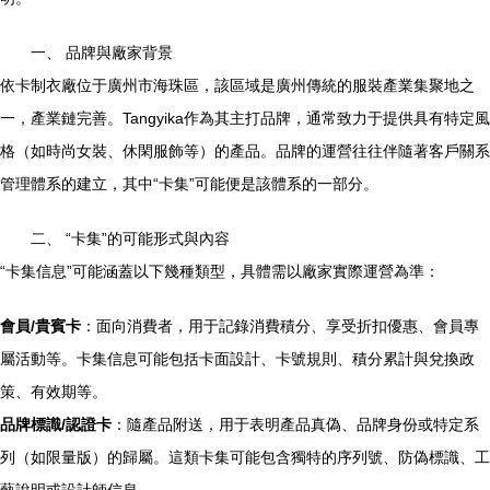
一、 品牌與廠家背景
依卡制衣廠位于廣州市海珠區，該區域是廣州傳統的服裝產業集聚地之
一，產業鏈完善。Tangyika作為其主打品牌，通常致力于提供具有特定風
格（如時尚女裝、休閑服飾等）的產品。品牌的運營往往伴隨著客戶關系
管理體系的建立，其中“卡集”可能便是該體系的一部分。
二、 “卡集”的可能形式與內容
“卡集信息”可能涵蓋以下幾種類型，具體需以廠家實際運營為準：
會員/貴賓卡
：面向消費者，用于記錄消費積分、享受折扣優惠、會員專
屬活動等。卡集信息可能包括卡面設計、卡號規則、積分累計與兌換政
策、有效期等。
品牌標識/認證卡
：隨產品附送，用于表明產品真偽、品牌身份或特定系
列（如限量版）的歸屬。這類卡集可能包含獨特的序列號、防偽標識、工