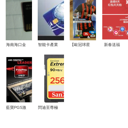
化長廊卡集
力
史丹佛教授
屆視覺與信
指南
傳你3步
息設計方向
驟“動態目
畢業作品選
標”攻克人
集
性弱點
海南海口金
智能卡產業
【歐冠球星
新春送福
士頓與閃迪
解析 聚焦
卡SP】深
攜手春晚，
內存卡批發
價格、廠家
度解析 最
除夕APP紅
指南 聚焦
與產品——
新產品、卡
包狂歡開啟
卡集信息與
以深圳市啟
集信息與收
世界工廠網
泰華瑞智能
藏指南
卡為例
藍寶PGS激
閃迪至尊極
發無限創意
速SDXC
AMD
UHS-I存儲