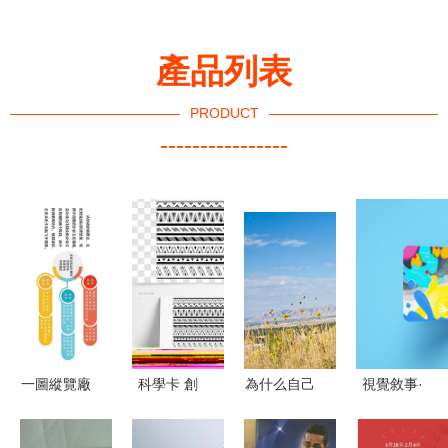
產品列表
PRODUCT
----------------
一圖縱覽廠
科學卡 創
為什么自己
視覺敘事·
前打卡新坐
意與知識交
訂的目標這
織夢云端 |
標 | 京唐文
織的視覺魅
么難達成？
SIVA 2020